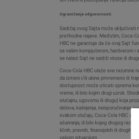
Ograničenje odgovornosti
Sadržaj ovog Sajta može uključivati n
prethodne najave. Međutim, Coca-Col
HBC ne garantuje da će ovaj Sajt funk
sa vašim kompjuterom, hardverom i soft
se nalazi Sajt ne sadrži viruse ili dr
Coca-Cola HBC ulaže sve razumne napo
da izmeni i/ili ukine privremeno ili t
dostupnost može uticati oprema koris
vreme, ili bilo kojim drugi uzrok. S
slučajnu, ugovornu ili drugu) koja proi
delova, kašnjenja, neisporučivanja, pr
svakom slučaju, Coca-Cola HBC zadržav
ažuriranja, ili bilo kojeg drugog razl
ličnih, pravnih, finansijskih ili drug
vašom situacijom.