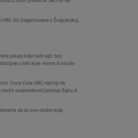
podležu ovim pravilima. Ako se ne
 HBC AG (registrovana u Švajcarskoj,
ni uslugu koju nudi sajt, bez
ostpan u bilo koje vreme ili na bilo
osti. Coca-Cola HBC nastoji da
 može suspendovati pristup Sajtu ili
obrinete da su sve osobe koje