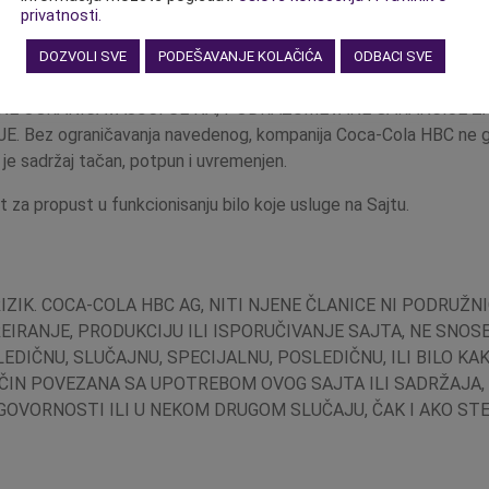
privatnosti.
DOZVOLI SVE
PODEŠAVANJE KOLAČIĆA
ODBACI SVE
I I PONUĐEN VAM JE U „DATOM OBLIKU“, BEZ BILO KAKVIH
I NE OGRANIČAVAJUĆI SE NA, PODRAZUMEVANE GARANCIJE 
ez ograničavanja navedenog, kompanija Coca-Cola HBC ne gar
da je sadržaj tačan, potpun i uvremenjen.
a propust u funkcionisanju bilo koje usluge na Sajtu.
ZIK. COCA-COLA HBC AG, NITI NJENE ČLANICE NI PODRUŽNIC
KREIRANJE, PRODUKCIJU ILI ISPORUČIVANJE SAJTA, NE SNO
LEDIČNU, SLUČAJNU, SPECIJALNU, POSLEDIČNU, ILI BILO K
 NAČIN POVEZANA SA UPOTREBOM OVOG SAJTA ILI SADRŽAJA
DGOVORNOSTI ILI U NEKOM DRUGOM SLUČAJU, ČAK I AKO S