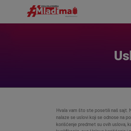
Us
Hvala vam što ste posetili naš sajt. Na
nalaze se uslovi koji se odnose na pos
korišćenje predmet su ovih uslova, ka