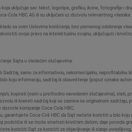
 koja uključuje sav tekst, logotipe, grafiku, ikone, fotografije i dru
oca-Cola HBC AG ili su uključeni uz dozvolu relevantnog vlasnika.
 skladu sa ovim Uslovima korišćenja, bez pismenog odobrenja vlasn
istiti svoje pravo na intelektualnu svojinu, uključujući i krivičn
ćenje Sajta u sledećim slučajevima:
 Sadržaj, samo za informativnu, nekomercijalnu, neprofitabilnu 
e bilo koju informaciju, sadržaj ili obaveštenje (poput oznake autor
enjati, kopirati (osim u prethodno navedenim slučajevima), slati, pr
zvolu ili kreirati sadržaj koji se zasniva na originalnom sadržaju, pr
ne dozvole kompanije Coca-Cola HBC;
, garantujete Coca-Coli HBC da Sajt nećete koristiti u bilo koju 
ji podstiče ili se može smatrati krivičnim delom, daje povoda građ
ćete koristiti Sajt za koristiti za objavljivanje ili slanje uvredlji