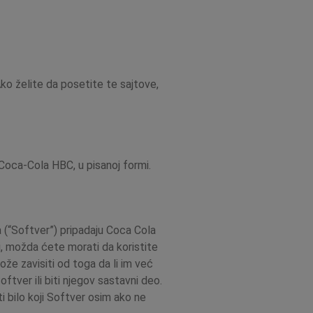
o želite da posetite te sajtove,
Coca-Cola HBC, u pisanoj formi.
a (“Softver”) pripadaju Coca Cola
i, možda ćete morati da koristite
že zavisiti od toga da li im već
ftver ili biti njegov sastavni deo.
i bilo koji Softver osim ako ne