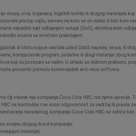
e virusa, crva, trojanaca, logičkih bombi ili drugog materijala koji 
zovani pristup sajtu, serveru na kom se on nalazi ili bilo kom se
mete napadati sajt odbijanjem usluge (DoS), distribuiranim odbija
odredbi smatra se krivičnim prekršajem.
bitak ili štetu koja je nastala usled DdoS napada, virusa, ili drugi
remu, kompjuterski program, podatke ili drugi materijal zbog kori
 sajtova koji su povezani sa našim. U skladu sa dobrom praksom, pre
zimate proverite pomoću komercijalnih anti-virus softvera.
ma čiji vlasnik nije kompanija Coca-Cola HBC, niti njima upravlja. 
C ne kontroliše i ne snosi odgovornost za sadržaj ili pravila zaš
raničavanja navedenog, kompanija Coca-Cola HBC se odriče bilo k
u svojinu drugog lica ili kompanije;
manjujući materijal;