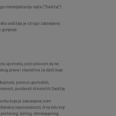
gu materijalizaciju sajta (“Sadržaj”)
ika sadržaja je strogo zabranjeno.
o gonjenje.
ličnu upotrebu, pod uslovom da ne
skog prava i vlasništva za dati) koje
ikazivati, ponovo upotrebiti,
enositi, prodavati ili koristiti Sadržaj
svrhu koja je zabranjena ovim
anskoj neposlušnosti, ili na bilo koji
vog, pretećeg, lažnog, obmanjujućeg,