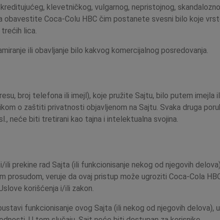
kreditujućeg, klevetničkog, vulgarnog, nepristojnog, skandalozn
da obavestite Coca-Colu HBC čim postanete svesni bilo koje vrste
rećih lica.
lamiranje ili obavljanje bilo kakvog komercijalnog posredovanja.
su, broj telefona ili imejl), koje pružite Sajtu, bilo putem imejla 
kom o zaštiti privatnosti objavljenom na Sajtu. Svaka druga poruka
., neće biti tretirani kao tajna i intelektualna svojina.
ili prekine rad Sajta (ili funkcionisanje nekog od njegovih delova)
prosudom, veruje da ovaj pristup može ugroziti Coca-Cola HBC i/il
Uslove korišćenja i/ili zakon.
tavi funkcionisanje ovog Sajta (ili nekog od njegovih delova), u
bednosti. U tom slučaju, Sajt neće biti dostupan za korisnike.