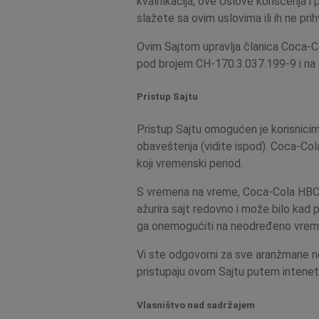
kvalifikacija, ove Uslove korišćenja
slažete sa ovim uslovima ili ih ne prihv
Ovim Sajtom upravlja članica Coca-Co
pod brojem CH-170.3.037.199-9 i na 
Pristup Sajtu
Pristup Sajtu omogućen je korisnicim
obaveštenja (vidite ispod). Coca-Cola
koji vremenski period.
S vremena na vreme, Coca-Cola HBC mo
ažurira sajt redovno i može bilo kad
ga onemogućiti na neodređeno vrem
Vi ste odgovorni za sve aranžmane n
pristupaju ovom Sajtu putem inteneta
Vlasništvo nad sadržajem