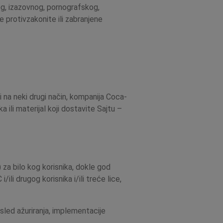
og, izazovnog, pornografskog,
 protivzakonite ili zabranjene
ili na neki drugi način, kompanija Coca-
 ili materijal koji dostavite Sajtu –
 za bilo kog korisnika, dokle god
i drugog korisnika i/ili treće lice,
sled ažuriranja, implementacije