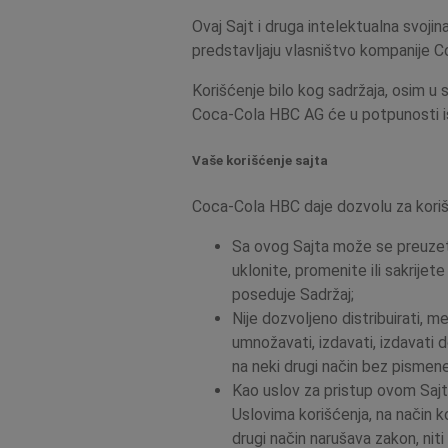
Ovaj Sajt i druga intelektualna svojina
predstavljaju vlasništvo kompanije C
Korišćenje bilo kog sadržaja, osim u
Coca-Cola HBC AG će u potpunosti iskor
Vaše korišćenje sajta
Coca-Cola HBC daje dozvolu za koriš
Sa ovog Sajta može se preuzeti
uklonite, promenite ili sakrijet
poseduje Sadržaj;
Nije dozvoljeno distribuirati, m
umnožavati, izdavati, izdavati do
na neki drugi način bez pisme
Kao uslov za pristup ovom Sajtu
Uslovima korišćenja, na način ko
drugi način narušava zakon, niti 