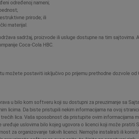
gođeni određenoj nameni;
bednost;
struktivne prirode; ili
čki materijal.
ava sadržaj, proizvode ili usluge dostupne na tim sajtovima. Ak
 kompanije Coca-Cola HBC.
ajtu možete postaviti isključivo po prijemu prethodne dozvole od 
 prava u bilo kom softveru koji su dostupni za preuzimanje sa Sajt
im licima. Da biste pristupili nekim informacijama na ovoj stranic
trećih lica. Vaša sposobnost da pristupite ovim informacijama mo
uređuje uslovima bilo kojeg ugovora o licenci koji može pratiti So
 za organizovanje takvih licenci. Nemojte instalirati ili koristit