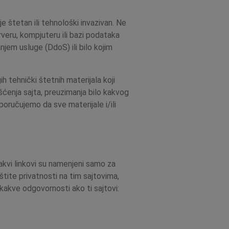
je štetan ili tehnološki invazivan. Ne
rveru, kompjuteru ili bazi podataka
njem usluge (DdoS) ili bilo kojim
h tehnički štetnih materijala koji
šćenja sajta, preuzimanja bilo kakvog
poručujemo da sve materijale i/ili
Takvi linkovi su namenjeni samo za
tite privatnosti na tim sajtovima,
akve odgovornosti ako ti sajtovi: