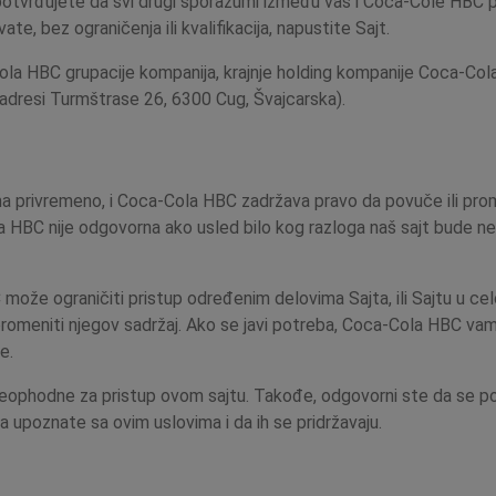
 i potvrđujete da svi drugi sporazumi između vas i Coca-Cole HBC 
ate, bez ograničenja ili kvalifikacija, napustite Sajt.
la HBC grupacije kompanija, krajnje holding kompanije Coca-Cola
adresi Turmštrase 26, 6300 Cug, Švajcarska).
a privremeno, i Coca-Cola HBC zadržava pravo da povuče ili prome
 HBC nije odgovorna ako usled bilo kog razloga naš sajt bude ned
že ograničiti pristup određenim delovima Sajta, ili Sajtu u cel
 promeniti njegov sadržaj. Ako se javi potreba, Coca-Cola HBC vam
e.
eophodne za pristup ovom sajtu. Takođe, odgovorni ste da se p
 upoznate sa ovim uslovima i da ih se pridržavaju.