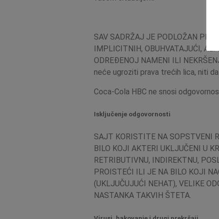
SAV SADRŽAJ JE PODLOŽAN PROMEN
IMPLICITNIH, OBUHVATAJUĆI, AL
ODREĐENOJ NAMENI ILI NEKRŠENJE. B
neće ugroziti prava trećih lica, niti 
Coca-Cola HBC ne snosi odgovornost z
Isključenje odgovornosti
SAJT KORISTITE NA SOPSTVENI RI
BILO KOJI AKTERI UKLJUČENI U 
RETRIBUTIVNU, INDIREKTNU, POS
PROISTEĆI ILI JE NA BILO KOJI
(UKLJUČUJUĆI NEHAT), VELIKE O
NASTANKA TAKVIH ŠTETA.
Virusi, hakovanje i drugi prekršaji