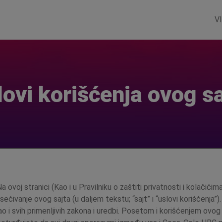
V
lovi korišćenja ovog sa
 ovoj stranici (Kao i u Pravilniku o zaštiti privatnosti i kolačićima,
ećivanje ovog sajta (u daljem tekstu; “sajt” i “uslovi korišćenja”).
o i svih primenljivih zakona i uredbi. Posetom i korišćenjem ovog s