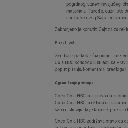
pogrdnog, uznemiravajućeg, dis
materijala. Takođe, dužni ste 
upotrebe ovog Sajta od strane t
Zabranjeno je koristiti Sajt za za rek
Privatnost
Sve lične podatke (na primer, ime, adre
Cola HBC koristiće u skladu sa Pravili
poput pitanja, komentara, predloga i sl
Ograničenje pristupa
Coca-Cola HBC ima pravo da zabrani i/
Coca-Cola HBC, u skladu sa razumnom 
kao i u slučaju da je korisnik prekršio 
Coca-Cola HBC zadržava pravo da obus
softvera ili poboljšanja funkcija bez