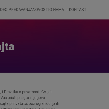
IDEO PREDAVANJA
NOVOSTI
O NAMA
KONTAKT
jta
 i Praviliku o privatnosti CV-ja)
 Vaš pristup sajtu i njegovo
ajta prihvatate, bez ograničenja ili