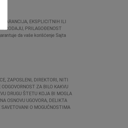
 GARANCIJA, EKSPLICITNIH ILI
ZA PRODAJU, PRILAGOĐENOST
antuje da vaše korišćenje Sajta
E, ZAPOSLENI, DIREKTORI, NITI
SE ODGOVORNOST ZA BILO KAKVU
AKVU DRUGU ŠTETU KOJA BI MOGLA
, NA OSNOVU UGOVORA, DELIKTA
TE SAVETOVANI O MOGUĆNOSTIMA