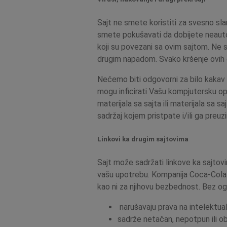
Sajt ne smete koristiti za svesno slanj
smete pokušavati da dobijete neautori
koji su povezani sa ovim sajtom. Ne s
drugim napadom. Svako kršenje ovih 
Nećemo biti odgovorni za bilo kakav gu
mogu inficirati Vašu kompjutersku op
materijala sa sajta ili materijala sa
sadržaj kojem pristpate i/ili ga preu
Linkovi ka drugim sajtovima
Sajt može sadržati linkove ka sajtovi
vašu upotrebu. Kompanija Coca-Cola HB
kao ni za njihovu bezbednost. Bez og
narušavaju prava na intelektualn
sadrže netačan, nepotpun ili ob