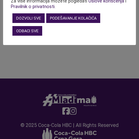
Za više informacija možete pogledati
Uslove korišćenja
i
Pravilnik o privatnosti.
DOZVOLI SVE
PODEŠAVANJE KOLAČIĆA
ODBACI SVE
© 2025 Coca-Cola HBC | All Rights Reserved