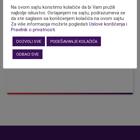
Lozinka
Na ovom sajtu koristimo kolačiće da bi Vam pružili
najbolje iskustvo. Ostajanjem na sajtu, podrazumeva se
da ste saglasni sa korišćenjem kolačića na ovom sajtu.
Za više informacija možete pogledati
Uslove korišćenja
i
Pravilnik o privatnosti.
Zapamti me
DOZVOLI SVE
PODEŠAVANJE KOLAČIĆA
ODBACI SVE
Don't have an account?