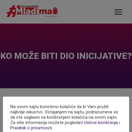
KO MOŽE BITI DIO INICIJATIVE?
Coca-Cola podrška mladima je namijenjena mladima
Na ovom sajtu koristimo kolačiće da bi Vam pružili
najbolje iskustvo. Ostajanjem na sajtu, podrazumeva se
između 16 i 30 godina, koji žele da razviju lične i poslovne
da ste saglasni sa korišćenjem kolačića na ovom sajtu.
vještine, u cilju boljeg pozicioniranja na tržištu rada ili u
Za više informacija možete pogledati
Uslove korišćenja
i
svrhu pokretanja sopstvenog biznisa.
Pravilnik o privatnosti.