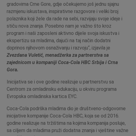
gradovima Crne Gore, gdje očekujemo još jednu sjajnu
razmjenu iskustava, inspirativne razgovore i veliki broj
polaznika koji žele da rade na sebi, razvijaju svoje ideje i
stiču nova znanja. Posebno nam je važno što kroz
program i naši zaposleni aktivno dijele svoja iskustva i
ekspertizu sa mladima, dajući na taj način dodatni
doprinos njihovom osnaživanju i razvoju“, izjavila je
Zvezdana Vuletić, menadžerka za partnerstva sa
zajednicom u kompaniji Coca-Cola HBC Srbija i Crna
Gora.
Inicijativa se i ove godine realizuje u partnerstvu sa
Centrom za omladinsku edukaciju, u okviru programa
Evropska omladinska kartica EYC.
Coca-Cola podrška mladima dio je društveno-odgovorne
inicijative kompanije Coca-Cola HBC, koja se od 2016.
godine realizuje na tržištima na kojima kompanija posluje,
sa ciljem da mladima pruži dodatna znanja i vještine važne